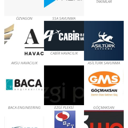
TAKIMLAR
ÖZVAGON
SSA SAVUNMA
CABİR HAVACILIK
AKSU HAVACILIK
ASİLTÜRK SAVUNMA
BACA ENGINEERING
EZGİ PLEKSİ
GÖÇMAKSAN