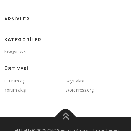
ARŞIVLER
KATEGORILER
Kategori yok
ÜST VERI
Oturum aç
Kayıt akışı
Yorum akışı
WordPress.org
Telif hakkı © 2026 CNC Soğutucu Arızası
–
FameThemes