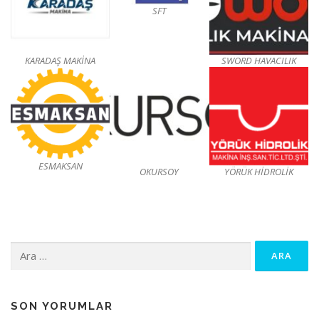
SFT
KARADAŞ MAKİNA
SWORD HAVACILIK
ESMAKSAN
OKURSOY
YÖRÜK HİDROLİK
Arama:
SON YORUMLAR